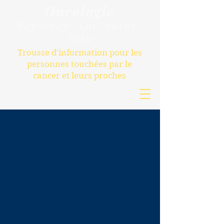
Oncologie
S
aguenay–Lac-Saint-
Jean
Trousse d'information pour les
personnes touchées par le
cancer et leurs proches