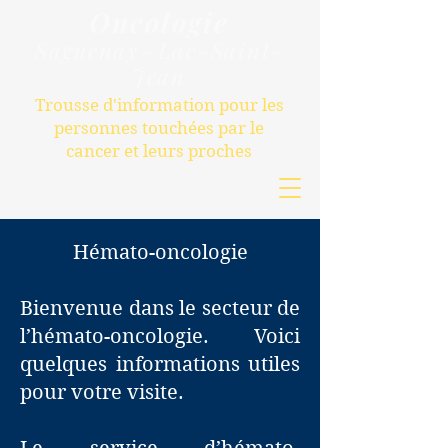
Oncologie
S
aguenay–Lac-Saint-
Jean
Trousse d'information pour les
personnes touchées par le
cancer et leurs proches
Hémato-oncologie
Bienvenue dans le secteur de
l’hémato-oncologie. Voici
quelques informations utiles
pour votre visite.